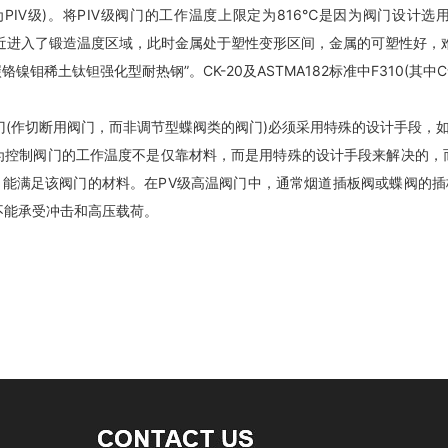
Ⅳ级)。将PⅣ级阀门的工作温度上限定为816℃是因为阀门设计选用的标准
，钢就接近进入了锻造温度区域，此时金属处于塑性变形区间，金属的可塑性好
铬镍钼稀土钛钽强化型耐热钢”。CK-20及ASTMA182标准中F310(其中C
阀门(作切断用阀门，而非调节型蝶阀类的阀门)必须采用特殊的设计手段
为控制阀门的工作温度不是仅靠材料，而是用特殊的设计手段来解决的，
足该阀门的材料。在PⅤ级高温阀门中，通常烟道插板阀或蝶阀的插板或蝶板
不能承受冲击和高压载荷。