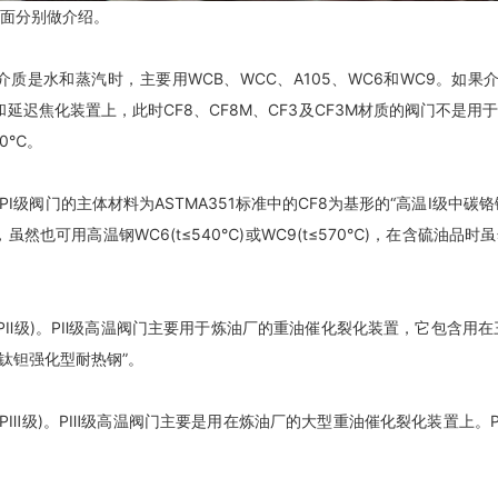
下面分别做介绍。
介质是水和蒸汽时，主要用WCB、WCC、A105、WC6和WC9。如
置和延迟焦化装置上，此时CF8、CF8M、CF3及CF3M材质的阀门不
50℃。
。PI级阀门的主体材料为ASTMA351标准中的CF8为基形的“高温Ⅰ级中
也可用高温钢WC6(t≤540℃)或WC9(t≤570℃)，在含硫油品时虽然
PⅡ级)。PⅡ级高温阀门主要用于炼油厂的重油催化裂化装置，它包含用
稀土钛钽强化型耐热钢”。
Ⅲ级)。PⅢ级高温阀门主要是用在炼油厂的大型重油催化裂化装置上。PⅢ