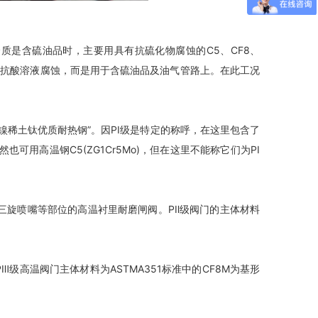
果介质是含硫油品时，主要用具有抗硫化物腐蚀的C5、CF8、
是用于抗酸溶液腐蚀，而是用于含硫油品及油气管路上。在此工况
碳铬镍稀土钛优质耐热钢”。因PI级是特定的称呼，在这里包含了
也可用高温钢C5(ZG1Cr5Mo)，但在这里不能称它们为PI
在三旋喷嘴等部位的高温衬里耐磨闸阀。PⅡ级阀门的主体材料
级高温阀门主体材料为ASTMA351标准中的CF8M为基形