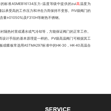
ASMEB16134压力-温度等级中提供的zui
高
温度为
，难以承受高的工作压力和冲击力而保持不变形。PⅣ级阀门的
含量≥01050%)及F310H等耐热不锈钢。
，如衬隔热衬里或通水或气冷却等，方能保证阀门的正常工作。
而设计手段的基本原理是一样的。PⅤ级高温阀门可根据其工
常选用ASTMA297标准中的HK-30，HK-40高温合