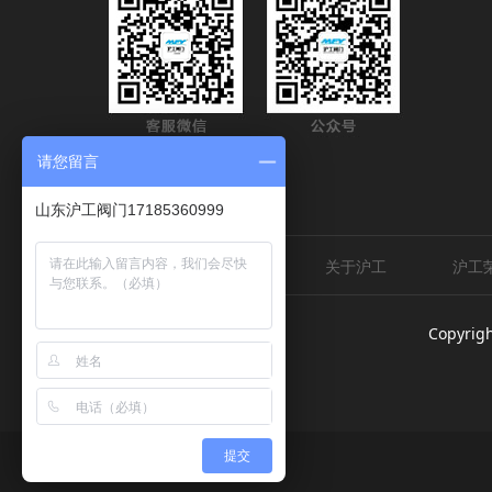
请您留言
山东沪工阀门17185360999
网站首页
关于沪工
沪工
Copyr
提交