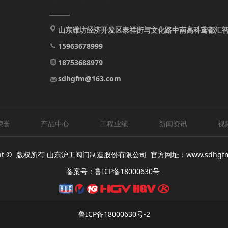
山东潍坊经济开发区泰祥街与文化路中南高科鸢都汇智
15963678999
18753688979
sdhgfm@163.com
荣誉
产品中心
工程业绩
新闻资讯
视
ight © 版权所有 山东沪工阀门制造股份有限公司
官方网址：
www.sdhgf
备案号：
鲁ICP备18000630号
鲁ICP备18000630号-2