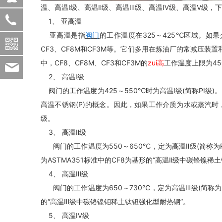
温、高温Ⅰ级、高温Ⅱ级、高温Ⅲ级、高温Ⅳ级、高温Ⅴ级，
15963678999
1、 亚高温
亚高温是指
阀门
的工作温度在325～425℃区域。如果
CF3、CF8M和CF3M等。它们多用在炼油厂的常减压装
中，CF8、CF8M、CF3和CF3M的
zui高
工作温度上限为4
sdhgfm@163.com
2、 高温Ⅰ级
阀门的工作温度为425～550℃时为高温Ⅰ级(简称PI级)
高温不锈钢(P)的概念。因此，如果工作介质为水或蒸汽时，虽然
级。
3、 高温Ⅱ级
阀门的工作温度为550～650℃，定为高温Ⅱ级(简称为
为ASTMA351标准中的CF8为基形的“高温Ⅱ级中碳铬镍
4、 高温Ⅲ级
阀门的工作温度为650～730℃，定为高温Ⅲ级(简称为P
的“高温Ⅲ级中碳铬镍钼稀土钛钽强化型耐热钢”。
5、 高温Ⅳ级