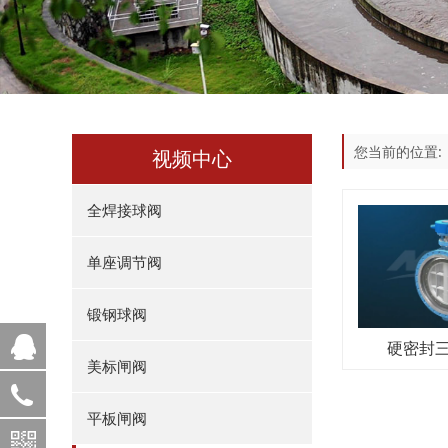
您当前的位置
视频中心
全焊接球阀
单座调节阀
锻钢球阀
QQ客服
硬密封
美标闸阀
15963678999
平板闸阀